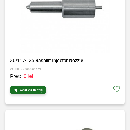
30/117-135 Raspilit Injector Nozzle
Articol: AT000004359
Preț:
0 lei
Adaugă în coș