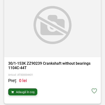
30/1-153K ZZ90239 Crankshaft without bearings
1104C-44T
Articol: AT000004431
Preț:
0 lei
Adaugă în coș