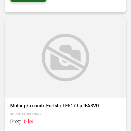
Motor p/u comb. Fortshrit E517 tip IFA8VD
Articol: AT000000627
Preț:
0 lei