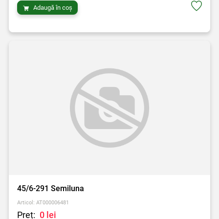
Adaugă în coș
45/6-291 Semiluna
Articol: AT000006481
Preț:
0 lei