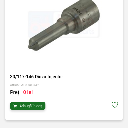
30/117-146 Diuza Injector
Articol: AT000004390
Preț:
0 lei
Adaugă în coș