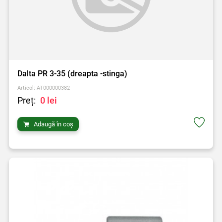
Dalta PR 3-35 (dreapta -stinga)
Articol: AT000000382
Preț:
0 lei
Adaugă în coș