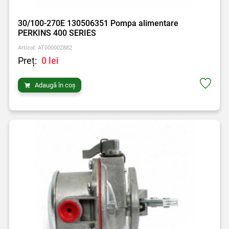
30/100-270E 130506351 Pompa alimentare
PERKINS 400 SERIES
Articol: AT000002882
Preț:
0 lei
Adaugă în coș