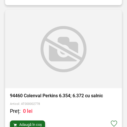
94460 Colenval Perkins 6.354; 6.372 cu salnic
Articol: AT000002778
Preț:
0 lei
Adaugă în coș