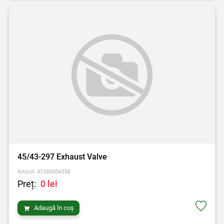
45/43-297 Exhaust Valve
Articol: AT000004356
Preț:
0 lei
Adaugă în coș