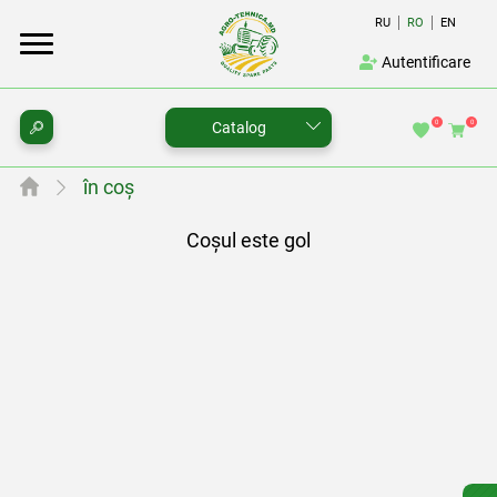
RU
RO
EN
Autentificare
0
0
Catalog
în coș
Coșul este gol