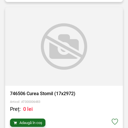
746506 Curea Stomil (17x2972)
Articol: AT000006483
Preț:
0 lei
Adaugă în coș