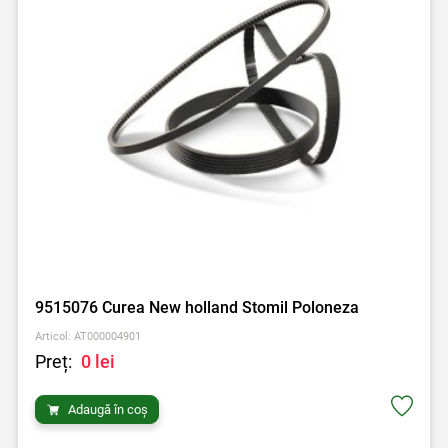
9515076 Curea New holland Stomil Poloneza
Articol: AT000004901
Preț:
0 lei
Adaugă în coș