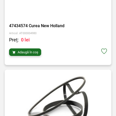
47434574 Curea New Holland
Articol: AT000004980
Preț:
0 lei
Adaugă în coș