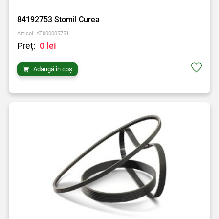
84192753 Stomil Curea
Articol: AT000005751
Preț:
0 lei
Adaugă în coș