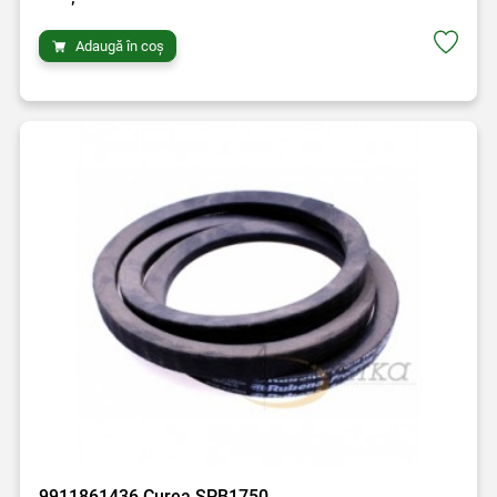
Adaugă în coș
9911861436 Curea SPB1750