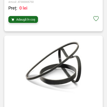
Articol: AT000005750
Preț:
0 lei
Adaugă în coș