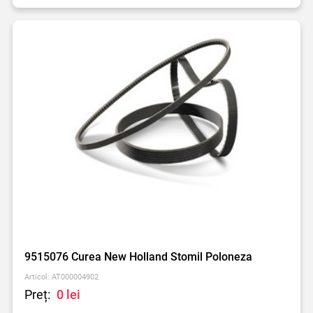
9515076 Curea New Holland Stomil Poloneza
Articol: AT000004902
Preț:
0 lei