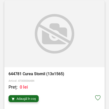
644781 Curea Stomil (13x1565)
Articol: AT000006484
Preț:
0 lei
Adaugă în coș