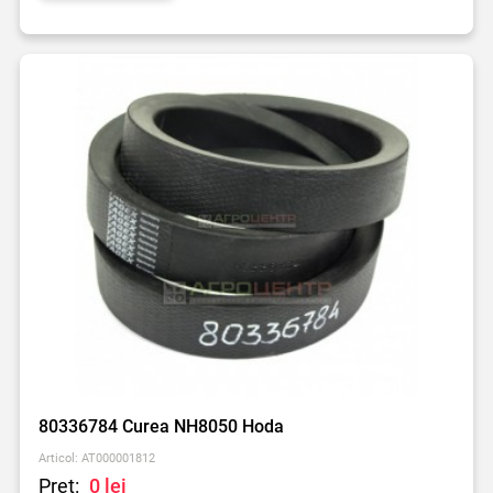
80336784 Curea NH8050 Hoda
Articol: AT000001812
Preț:
0 lei