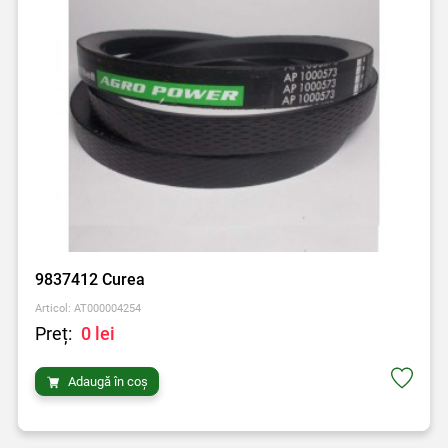
9837412 Curea
Articol: AT000004254
Preț:
0 lei
Adaugă în coș