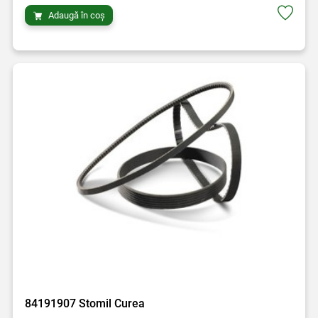
Adaugă în coș
84191907 Stomil Curea