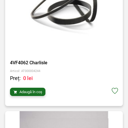
4VF4062 Charlisle
Articol: AT000004244
Preț:
0 lei
Adaugă în coș