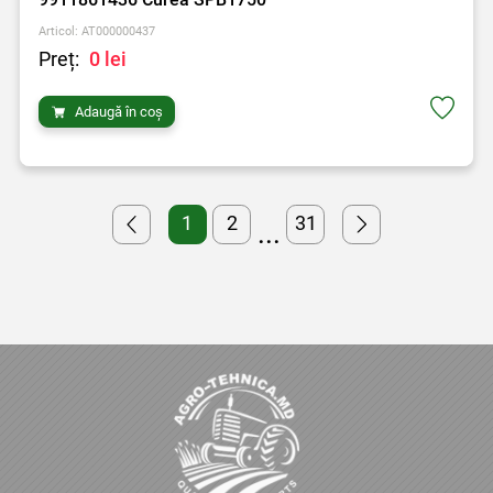
Articol: AT000000437
Preț:
0 lei
Adaugă în coș
1
2
31
...