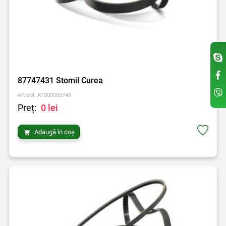
87747431 Stomil Curea
Articol: AT000005749
Preț:
0 lei
Adaugă în coș