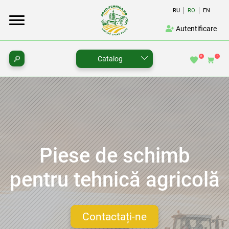
RU
RO
EN
Autentificare
0
0
Catalog
Piese de schimb
pentru tehnică agricolă
Contactați-ne