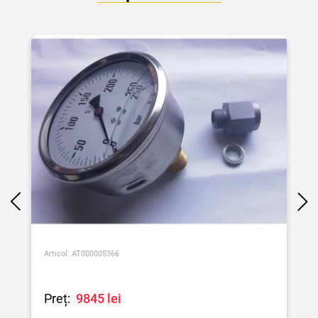
Articol: AT000005366
A
Preț:
9845 lei