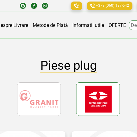
+373 (060) 187-542
Den
espre Livrare
Metode de Plată
Informatii utile
OFERTE
Piese plug