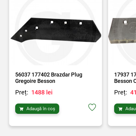
56037 177402 Brazdar Plug
17937 17
Gregoire Besson
Besson 
Preț:
1488 lei
Preț:
41
Adaugă în coș
Adau