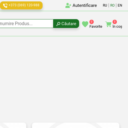
Autentificare
+373 (069) 120-988
RU
RO
EN
umire Produs
0
0
Căutare
Favorite
în coș