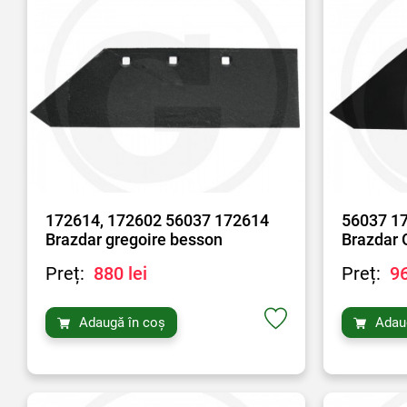
172614, 172602 56037 172614
56037 1
Brazdar gregoire besson
Brazdar 
Preț:
880 lei
Preț:
96
Adaugă în coș
Adau