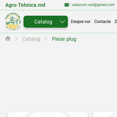
Agro-Tehnica.md
cabacom.cad@gmail.com
:
Catalog
Despre noi
Contacte
D
Catalog
Piese plug