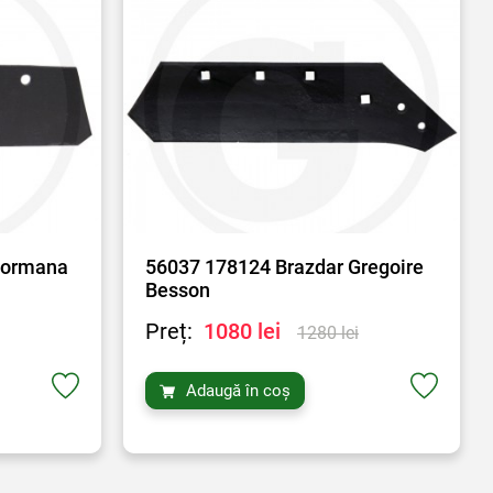
Cormana
56037 178124 Brazdar Gregoire
Besson
Preț:
1080 lei
1280 lei
Adaugă în coș