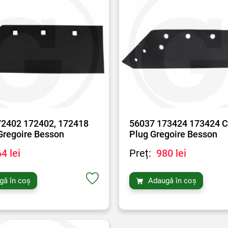
72402 172402, 172418
56037 173424 173424 
Gregoire Besson
Plug Gregoire Besson
4 lei
Preț:
980 lei
gă în coș
Adaugă în coș