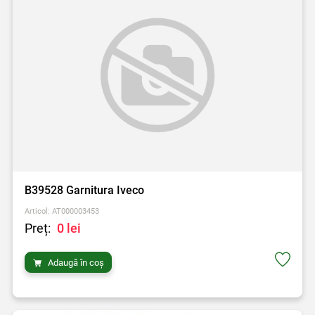
B39528 Garnitura Iveco
Articol: AT000003453
Preț:
0 lei
Adaugă în coș