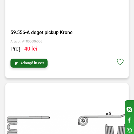
59.556-A deget pickup Krone
Articol: AT000006006
Preț:
40 lei
Adaugă în coș