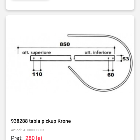
938288 tabla pickup Krone
Articol: AT000006003
Preț:
280 lei