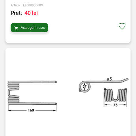
Articol: AT000006009
Preț:
40 lei
Adaugă în coș