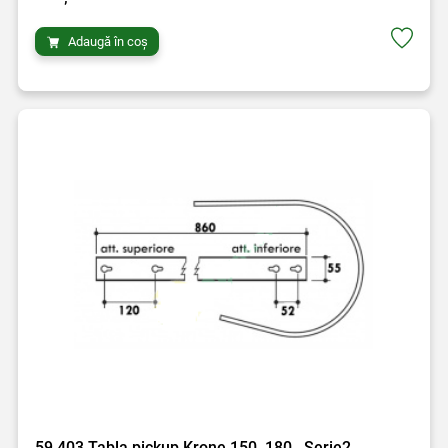
Adaugă în coș
59.403 Tabla pickup Krone 150, 180 , Serie2