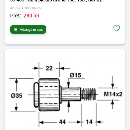
Articol: AT000006005
Preț:
280 lei
Adaugă în coș