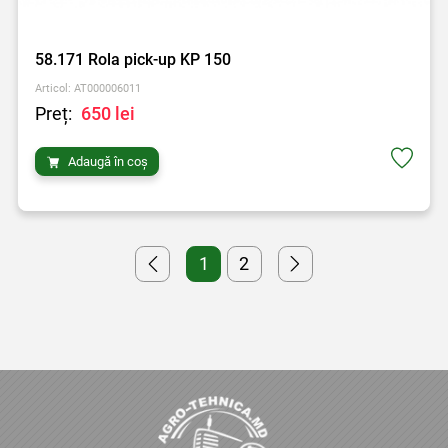
58.171 Rola pick-up KP 150
Articol: AT000006011
Preț:
650 lei
Adaugă în coș
1
2