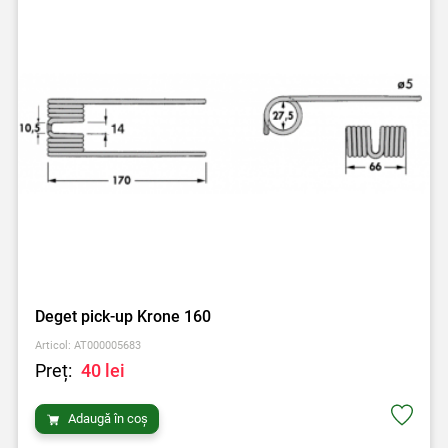
Deget pick-up Krone 160
Articol: AT000005683
Preț:
40 lei
Adaugă în coș