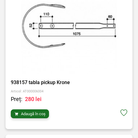
938157 tabla pickup Krone
Articol: AT000006004
Preț:
280 lei
Adaugă în coș