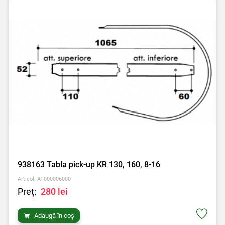
938163 Tabla pick-up KR 130, 160, 8-16
Articol: AT000006000
Preț:
280 lei
Adaugă în coș