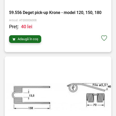
59.556 Deget pick-up Krone - model 120, 150, 180
Articol: AT000006008
Preț:
40 lei
Adaugă în coș